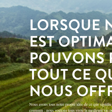
LORSQUE 
EST OPTIM
POUVONS 
TOUT CE QU
NOUS OFF
Nous avons tous notre propre idée de ce que signifi
commun : nous voulons tous vivre la meilleure vie po