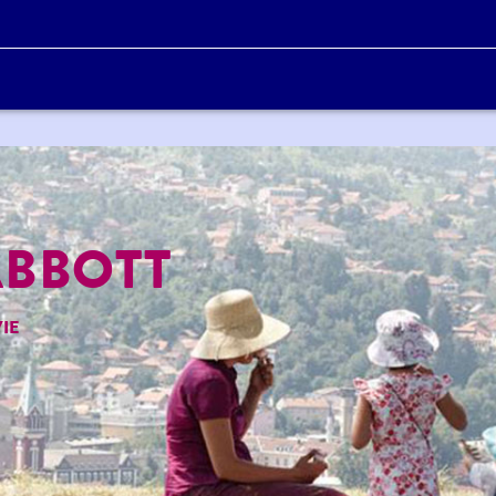
ABBOTT
IE