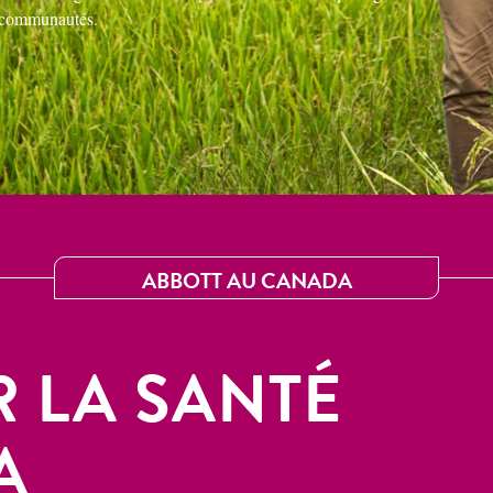
e communautés.
ABBOTT AU CANADA
 LA SANTÉ
A