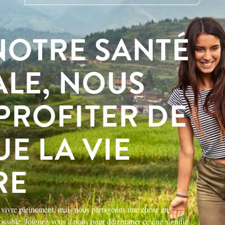
NOTRE SANTÉ
ALE, NOUS
PROFITER DE
E LA VIE
RE
e vivre pleinement, mais nous partageons une chose en
ssible. Joignez-vous à nous pour déterminer ce que signifie