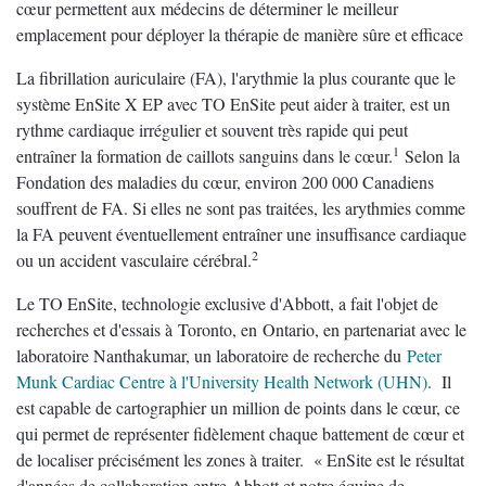
cœur permettent aux médecins de déterminer le meilleur
emplacement pour déployer la thérapie de manière sûre et efficace
La fibrillation auriculaire (FA), l'arythmie la plus courante que le
système EnSite X EP avec TO EnSite peut aider à traiter, est un
rythme cardiaque irrégulier et souvent très rapide qui peut
1
entraîner la formation de caillots sanguins dans le cœur.
Selon la
Fondation des maladies du cœur, environ 200 000 Canadiens
souffrent de FA. Si elles ne sont pas traitées, les arythmies comme
la FA peuvent éventuellement entraîner une insuffisance cardiaque
2
ou un accident vasculaire cérébral.
Le TO EnSite, technologie exclusive d'Abbott, a fait l'objet de
recherches et d'essais à Toronto, en Ontario, en partenariat avec le
laboratoire Nanthakumar, un laboratoire de recherche du
Peter
Munk Cardiac Centre à l'University Health Network (UHN)
. Il
est capable de cartographier un million de points dans le cœur, ce
qui permet de représenter fidèlement chaque battement de cœur et
de localiser précisément les zones à traiter. « EnSite est le résultat
d'années de collaboration entre Abbott et notre équipe de