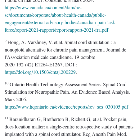
https://www.canada.ca/content/dam/hc-
sc/documents/corporate/about-health-canada/public-
engagement/external-advisory-bodies/canadian-pain-task-
force/report-2021-rapport/report-rapport-2021-fra.pdf
9
Hong, A. Varshney, V. et al. Spinal cord stimulation : a
nonopioid alternative for chronic pain management. Journal de
l’Association médicale canadienne. 19 octobre
2020 192 (42) E1264-E1267; DOI :
https://doi.org/10.1503/cmaj.200229
.
10
Ontario Health Technology Assessment Series. Spinal Cord
Stimulation for Neuropathic Pain. An Evidence Based Analysis.
Mars 2005.
https://www.hqontario.ca/evidence/reports/rev_scs_030105.pdf
11
Baranidharan G, Bretherton B, Richert G, et al. Pocket pain,
does location matter: a single-centre retrospective study of patients
implanted with a spinal cord stimulator. Reg Anesth Pain Med.