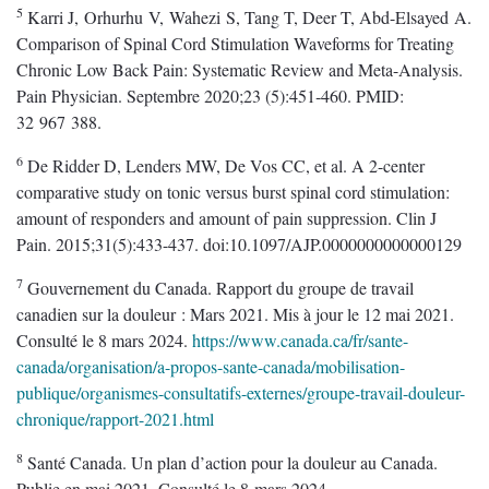
5
Karri J, Orhurhu V, Wahezi S, Tang T, Deer T, Abd-Elsayed A.
Comparison of Spinal Cord Stimulation Waveforms for Treating
Chronic Low Back Pain: Systematic Review and Meta-Analysis.
Pain Physician. Septembre 2020;23 (5):451‑460. PMID:
32 967 388.
6
De Ridder D, Lenders MW, De Vos CC, et al. A 2-center
comparative study on tonic versus burst spinal cord stimulation:
amount of responders and amount of pain suppression. Clin J
Pain. 2015;31(5):433-437. doi:10.1097/AJP.0000000000000129
7
Gouvernement du Canada. Rapport du groupe de travail
canadien sur la douleur : Mars 2021. Mis à jour le 12 mai 2021.
Consulté le 8 mars 2024.
https://www.canada.ca/fr/sante-
canada/organisation/a-propos-sante-canada/mobilisation-
publique/organismes-consultatifs-externes/groupe-travail-douleur-
chronique/rapport-2021.html
8
Santé Canada. Un plan d’action pour la douleur au Canada.
Publie en mai 2021. Consulté le 8 mars 2024.