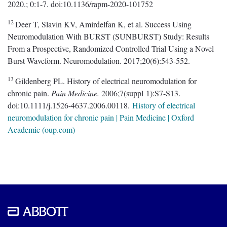
2020.; 0:1-7. doi:10.1136/rapm-2020-101752
12
Deer T, Slavin KV, Amirdelfan K, et al. Success Using
Neuromodulation With BURST (SUNBURST) Study: Results
From a Prospective, Randomized Controlled Trial Using a Novel
Burst Waveform. Neuromodulation. 2017;20(6):543‑552.
13
Gildenberg PL. History of electrical neuromodulation for
chronic pain.
Pain Medicine.
2006;7(suppl 1):S7-S13.
doi:10.1111/j.1526-4637.2006.00118.
History of electrical
neuromodulation for chronic pain | Pain Medicine | Oxford
Academic (oup.com)